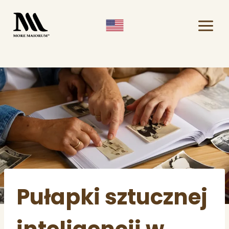
Przejdź
do
treści
Pułapki sztucznej