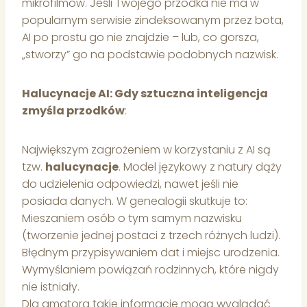
mikrofilmów. Jeśli Twojego przodka nie ma w
popularnym serwisie zindeksowanym przez bota,
AI po prostu go nie znajdzie – lub, co gorsza,
„stworzy” go na podstawie podobnych nazwisk.
Halucynacje AI: Gdy sztuczna inteligencja
zmyśla przodków
:
Największym zagrożeniem w korzystaniu z AI są
tzw.
halucynacje
. Model językowy z natury dąży
do udzielenia odpowiedzi, nawet jeśli nie
posiada danych. W genealogii skutkuje to:
Mieszaniem osób o tym samym nazwisku
(tworzenie jednej postaci z trzech różnych ludzi).
Błędnym przypisywaniem dat i miejsc urodzenia.
Wymyślaniem powiązań rodzinnych, które nigdy
nie istniały.
Dla amatora takie informacje mogą wyglądać