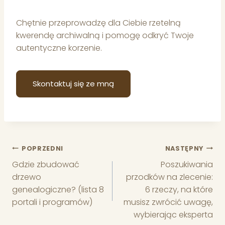
Chętnie przeprowadzę dla Ciebie rzetelną
kwerendę archiwalną i pomogę odkryć Twoje
autentyczne korzenie.
Skontaktuj się ze mną
Nawigacja
POPRZEDNI
NASTĘPNY
Gdzie zbudować
Poszukiwania
wpisu
drzewo
przodków na zlecenie:
genealogiczne? (lista 8
6 rzeczy, na które
portali i programów)
musisz zwrócić uwagę,
wybierając eksperta